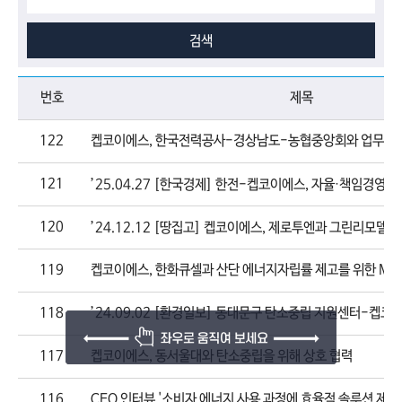
검색
번호
제목
122
켑코이에스, 한국전력공사-경상남도-농협중앙회와 업무협약
121
’25.04.27 [한국경제] 한전-켑코이에스, 자율·책임경영 
120
’24.12.12 [땅집고] 켑코이에스, 제로투엔과 그린리모델링·
119
켑코이에스, 한화큐셀과 산단 에너지자립률 제고를 위한 MO
118
’24.09.02 [환경일보] 동대문구 탄소중립 지원센터-켑코이에
117
켑코이에스, 동서울대와 탄소중립을 위해 상호 협력
116
CEO 인터뷰 '소비자 에너지 사용 과정에 효율적 솔루션 제공이