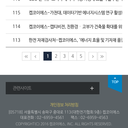
115
켑코이에스-가천대, 데이터기반 에너지시스템 연구 활성화 
114
켑코이에스-캡티비전, 친환경ㆍ고부가 건축물 확대를 위해 '
113
한전 자재검사처-켑코이에스, ‘에너지 효율 및 기자재 품질 향상
1
2
3
4
5
관련사이트
개인정보 처리방침
[05718] 서울특별시 송파구 중대로 113(대한전기협회 9층) 켑코이에스
대표전화 :
02-6959-4561
팩스 : 02-6959-4563
COPYRIGHT(C) 2016 켑코이에스, INC. ALL RIGHTS RESERVED.